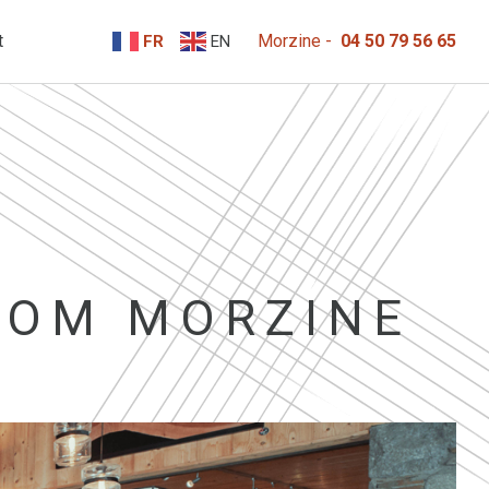
t
Morzine -
04 50 79 56 65
FR
EN
OOM MORZINE