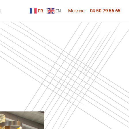
t
Morzine -
04 50 79 56 65
FR
EN