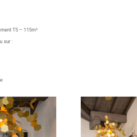
ement T5 – 115m²
 sur :
re